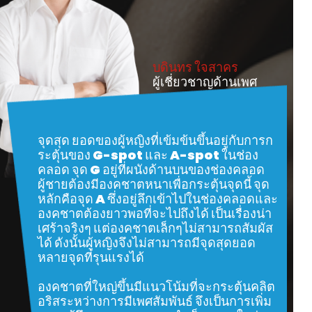
บดินทร ใจสาคร
ผู้เชี่ยวชาญด้านเพศ
จุดสุด ยอดของผู้หญิงที่เข้มข้นขึ้นอยู่กับการก
ระตุ้นของ G-spot และ A-spot ในช่อง
คลอด จุด G อยู่ที่ผนังด้านบนของช่องคลอด
ผู้ชายต้องมีองคชาตหนาเพื่อกระตุ้นจุดนี้ จุด
หลักคือจุด A ซึ่งอยู่ลึกเข้าไปในช่องคลอดและ
องคชาตต้องยาวพอที่จะไปถึงได้ เป็นเรื่องน่า
เศร้าจริงๆ แต่องคชาตเล็กๆไม่สามารถสัมผัส
ได้ ดังนั้นผู้หญิงจึงไม่สามารถมีจุดสุดยอด
หลายจุดที่รุนแรงได้
องคชาตที่ใหญ่ขึ้นมีแนวโน้มที่จะกระตุ้นคลิต
อริสระหว่างการมีเพศสัมพันธ์ จึงเป็นการเพิ่ม